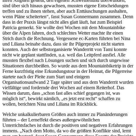
ihren Ängsten gestellt, den eigenen Schweinehund überwunden,
sind über sich hinaus gewachsen, mussten eigene Entscheidungen
treffen und zu ihnen stehen, aber auch Enttäuschungen aushalten,
wenn Pläne scheiterten“, fasst Susan Gonnermann zusammen. Denn
dass in der Praxis längst nicht alles glatt läuft, hat zum Beispiel
Patricia gemerkt. Sie wollte drei Wochen mit dem Mountainbike
über die Alpen fahren, doch schlechtes Wetter machte ihr einen
Strich durch die Rechnung. Vergessene ec-Karten führten bei Nina
und Liliana beinahe dazu, dass sie ihr Pilgerprojekt nicht starten
konnten. Auch der selbstorganisierte Wanderritt von Tami konnte
nicht wie geplant stattfinden, u.a. weil das Leitpferd ausfiel. Alle
mussten flexibel nach Lösungen suchen und sich durch ungewisse
Situationen durchbeißen. So wurde aus dem Mountainbiketrip in der
Ferne kurzfristig eine Erkundungstour in der Heimat, die Pilgerreise
startete nach der Pleite zum Start und einigem
Organisationsaufwand 2 Tage später und aus dem Wanderrit wurden
vielfältige und fordernde drei Wochen auf einem Reiterhof. Das
Wissen darum, dass „schon fast alles schief gegangen ist, was
möglich ist“, bewirkt nämlich, „es jetzt erst recht“ schaffen zu
wollen, berichten Nina und Liliana im Rückblick.
Welche unkalkulierbaren Größen auch immer zu Planänderungen
führten – der Lerneffekt dieses außergewöhnlichen
Unterrichtsfaches ist durch die positiven und negativen Erfahrungen
immens. „Nach dem Motto, da wo die größten Konflikte sind, lernt