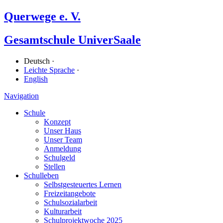
Querwege e. V.
Gesamtschule UniverSaale
Deutsch ·
Leichte Sprache
·
English
Navigation
Schule
Konzept
Unser Haus
Unser Team
Anmeldung
Schulgeld
Stellen
Schulleben
Selbstgesteuertes Lernen
Freizeitangebote
Schulsozialarbeit
Kulturarbeit
Schulprojektwoche 2025