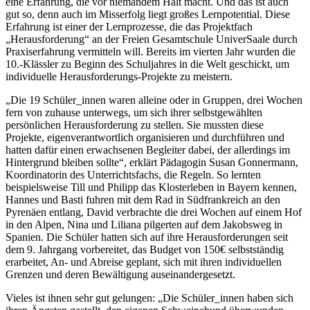
eine Erfahrung, die vor niemandem Halt macht. Und das ist auch
gut so, denn auch im Misserfolg liegt großes Lernpotential. Diese
Erfahrung ist einer der Lernprozesse, die das Projektfach
„Herausforderung“ an der Freien Gesamtschule UniverSaale durch
Praxiserfahrung vermitteln will. Bereits im vierten Jahr wurden die
10.-Klässler zu Beginn des Schuljahres in die Welt geschickt, um
individuelle Herausforderungs-Projekte zu meistern.
„Die 19 Schüler_innen waren alleine oder in Gruppen, drei Wochen
fern von zuhause unterwegs, um sich ihrer selbstgewählten
persönlichen Herausforderung zu stellen. Sie mussten diese
Projekte, eigenverantwortlich organisieren und durchführen und
hatten dafür einen erwachsenen Begleiter dabei, der allerdings im
Hintergrund bleiben sollte“, erklärt Pädagogin Susan Gonnermann,
Koordinatorin des Unterrichtsfachs, die Regeln. So lernten
beispielsweise Till und Philipp das Klosterleben in Bayern kennen,
Hannes und Basti fuhren mit dem Rad in Südfrankreich an den
Pyrenäen entlang, David verbrachte die drei Wochen auf einem Hof
in den Alpen, Nina und Liliana pilgerten auf dem Jakobsweg in
Spanien. Die Schüler hatten sich auf ihre Herausforderungen seit
dem 9. Jahrgang vorbereitet, das Budget von 150€ selbstständig
erarbeitet, An- und Abreise geplant, sich mit ihren individuellen
Grenzen und deren Bewältigung auseinandergesetzt.
Vieles ist ihnen sehr gut gelungen: „Die Schüler_innen haben sich