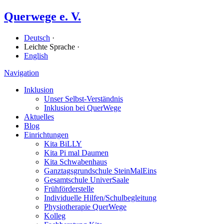
Querwege e. V.
Deutsch
·
Leichte Sprache ·
English
Navigation
Inklusion
Unser Selbst-Verständnis
Inklusion bei QuerWege
Aktuelles
Blog
Einrichtungen
Kita BiLLY
Kita Pi mal Daumen
Kita Schwabenhaus
Ganz­tags­grund­schule SteinMalEins
Gesamtschule UniverSaale
Früh­förder­stelle
Individuelle Hilfen/​Schulbegleitung
Physiotherapie QuerWege
Kolleg