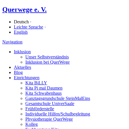
Querwege e. V.
Deutsch ·
Leichte Sprache
·
English
Navigation
Inklusion
Unser Selbstverständnis
Inklusion bei QuerWege
Aktuelles
Blog
Einrichtungen
Kita BiLLY
Kita Pi mal Daumen
Kita Schwabenhaus
Ganz­tags­grund­schule SteinMalEins
Gesamtschule UniverSaale
Früh­förder­stelle
Individuelle Hilfen/​Schulbegleitung
Physiotherapie QuerWege
Kolleg