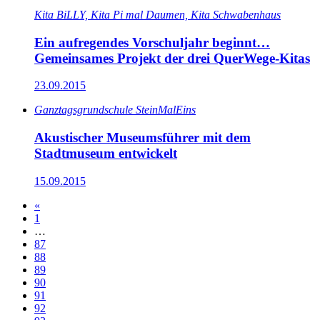
Kita BiLLY, Kita Pi mal Daumen, Kita Schwabenhaus
Ein aufregendes Vorschuljahr beginnt…
Gemeinsames Projekt der drei QuerWege-Kitas
23.09.2015
Ganz­tags­grund­schule SteinMalEins
Akustischer Museumsführer mit dem
Stadtmuseum entwickelt
15.09.2015
«
1
…
87
88
89
90
91
92