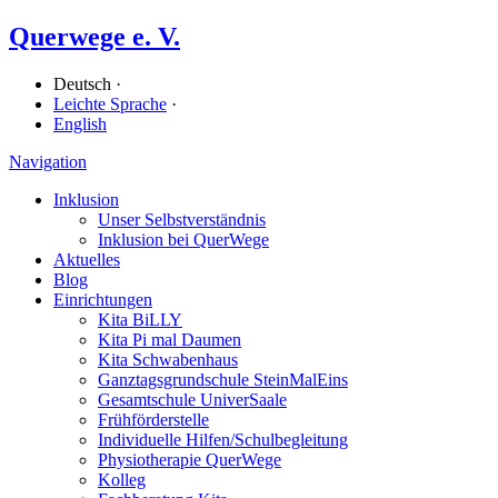
Querwege e. V.
Deutsch ·
Leichte Sprache
·
English
Navigation
Inklusion
Unser Selbstverständnis
Inklusion bei QuerWege
Aktuelles
Blog
Einrichtungen
Kita BiLLY
Kita Pi mal Daumen
Kita Schwabenhaus
Ganz­tags­grund­schule SteinMalEins
Gesamtschule UniverSaale
Früh­förder­stelle
Individuelle Hilfen/​Schulbegleitung
Physiotherapie QuerWege
Kolleg