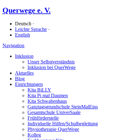
Querwege e. V.
Deutsch ·
Leichte Sprache
·
English
Navigation
Inklusion
Unser Selbstverständnis
Inklusion bei QuerWege
Aktuelles
Blog
Einrichtungen
Kita BiLLY
Kita Pi mal Daumen
Kita Schwabenhaus
Ganz­tags­grund­schule SteinMalEins
Gesamtschule UniverSaale
Früh­förder­stelle
Individuelle Hilfen/​Schulbegleitung
Physiotherapie QuerWege
Kolleg